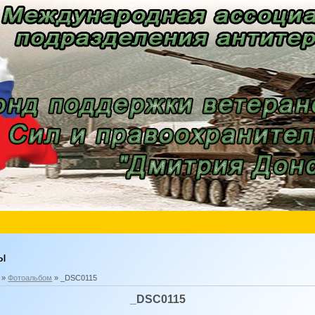
ы
»
Фотоальбом
» _DSC0115
_DSC0115