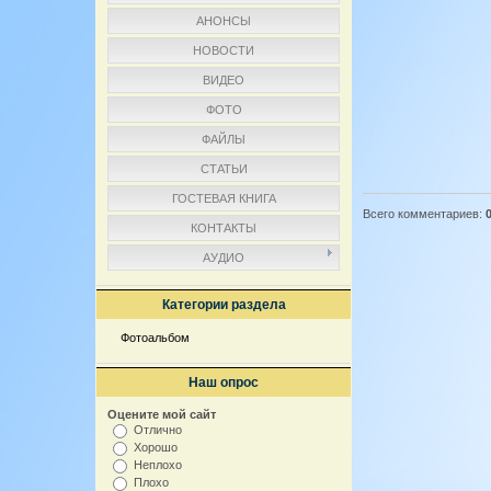
АНОНСЫ
НОВОСТИ
ВИДЕО
ФОТО
ФАЙЛЫ
СТАТЬИ
ГОСТЕВАЯ КНИГА
Всего комментариев
:
КОНТАКТЫ
АУДИО
Категории раздела
Фотоальбом
[178]
Наш опрос
Оцените мой сайт
Отлично
Хорошо
Неплохо
Плохо