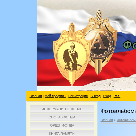
Главная
|
Мой профиль
|
Регистрация
|
Выход
|
Вход
|
RSS
ИНФОРМАЦИЯ О ФОНДЕ
Фотоальбом
СОСТАВ ФОНДА
Главная
»
Фотоальбом
ОРДЕН ФОНДА
КНИГА ПАМЯТИ