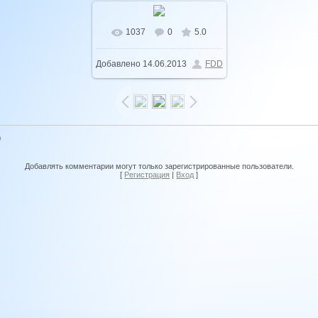
1037
0
5.0
В реальном размере
Добавлено
14.06.2013
FDD
1600x1062
/ 367.8Kb
0
Добавлять комментарии могут только зарегистрированные пользователи.
[
Регистрация
|
Вход
]