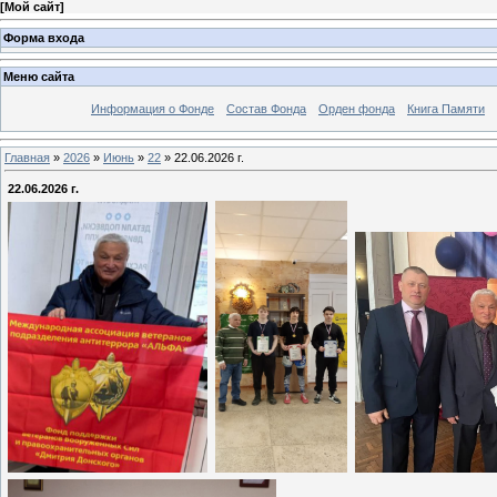
[
Мой сайт
]
Форма входа
Меню сайта
Информация о Фонде
Состав Фонда
Орден фонда
Книга Памяти
Главная
»
2026
»
Июнь
»
22
» 22.06.2026 г.
22.06.2026 г.