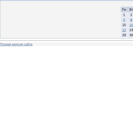
Пн
Вт
1
2
8
9
15
16
22
23
29
30
Полная версия сайта