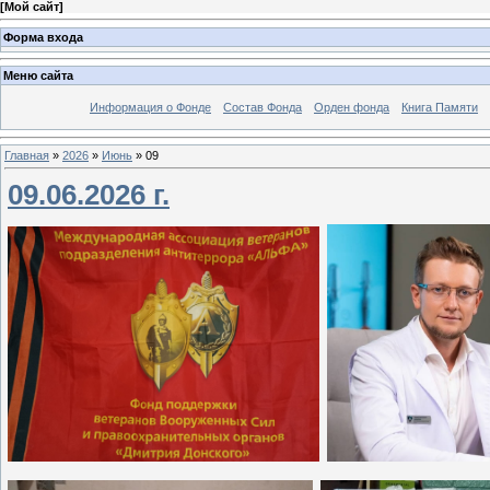
[
Мой сайт
]
Форма входа
Меню сайта
Информация о Фонде
Состав Фонда
Орден фонда
Книга Памяти
Главная
»
2026
»
Июнь
»
09
09.06.2026 г.