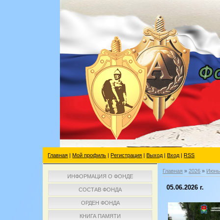
Главная
|
Мой профиль
|
Регистрация
|
Выход
|
Вход
|
RSS
Главная
»
2026
»
Июн
ИНФОРМАЦИЯ О ФОНДЕ
05.06.2026 г.
СОСТАВ ФОНДА
ОРДЕН ФОНДА
КНИГА ПАМЯТИ