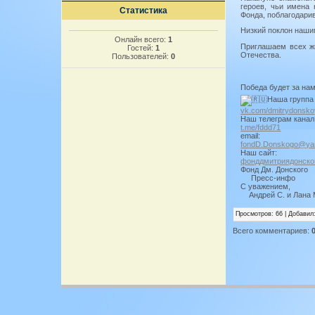
героев, чьи имена
Статистика
Фонда, поблагодарив
Низкий поклон наши
Онлайн всего:
1
Приглашаем всех жи
Гостей:
1
Отечества.
Пользователей:
0
Победа будет за на
Наша группа
vk.com/dmitrydonsko
Наш телеграм канал
t.me/fddd71
email:
fondD.Donskogo@ya
Наш сайт:
фонддмитриядонско
Фонд Дм. Донского
Пресс-инфо
С уважением,
Андрей С. и Лана 
Просмотров
: 66 |
Добавил
Всего комментариев
: