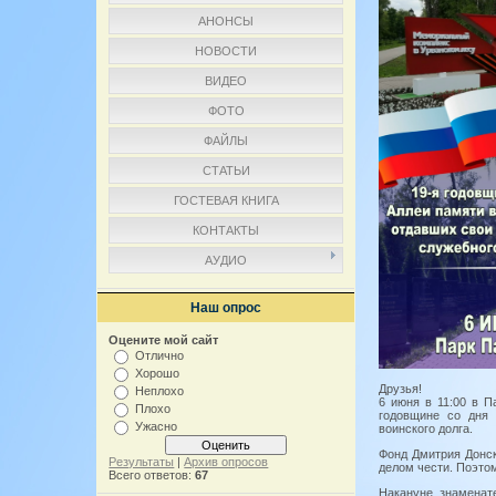
АНОНСЫ
НОВОСТИ
ВИДЕО
ФОТО
ФАЙЛЫ
СТАТЬИ
ГОСТЕВАЯ КНИГА
КОНТАКТЫ
АУДИО
Наш опрос
Оцените мой сайт
Отлично
Хорошо
Друзья!
Неплохо
6 июня в 11:00 в 
Плохо
годовщине со дня 
Ужасно
воинского долга.
Фонд Дмитрия Донск
Результаты
|
Архив опросов
делом чести. Поэтом
Всего ответов:
67
Накануне знаменат