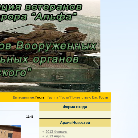
Вы вошли как
Гость
|
Группа
"
Гости
"
Приветствую Вас
Гость
Форма входа
12:43
Архив Новостей
2013 Февраль
2013 Апрель