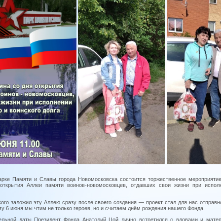
Парке Памяти и Славы города Новомосковска состоится торжественное мероприятие
открытия Аллеи памяти воинов-новомосковцев, отдавших свои жизни при испол
ого заложил эту Аллею сразу после своего создания — проект стал для нас отправн
у 6 июня мы чтим не только героев, но и считаем днём рождения нашего Фонда.
ельной даты Президент Фонда Анатолий Цой лично встретился с вдовами и мате