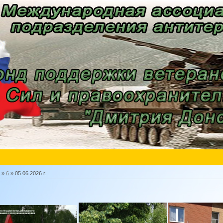
ь
»
6
» 05.06.2026 г.