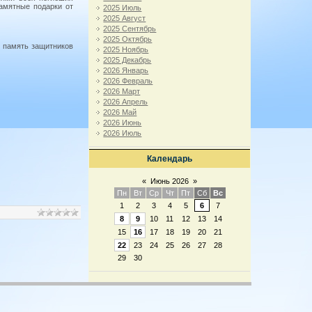
амятные подарки от
2025 Июль
2025 Август
2025 Сентябрь
2025 Октябрь
ь память защитников
2025 Ноябрь
2025 Декабрь
2026 Январь
2026 Февраль
2026 Март
2026 Апрель
2026 Май
2026 Июнь
2026 Июль
Календарь
«
Июнь 2026
»
Пн
Вт
Ср
Чт
Пт
Сб
Вс
1
2
3
4
5
6
7
8
9
10
11
12
13
14
15
16
17
18
19
20
21
22
23
24
25
26
27
28
29
30