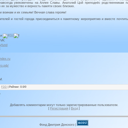
 навсегда увековечены на Аллее Славы. Анатолий Цой преподнёс родственникам п
 их за мужество и верность памяти своих близких.
м воинам и их семьям! Вечная слава героям!
телей и гостей города присоединиться к памятному мероприятию и вместе почтит
ми
 VK:
yfund
:
ndex.ru
го.рф/
М.
:
FDD
|
Рейтинг
:
0.0
/
0
0
Добавлять комментарии могут только зарегистрированные пользователи.
[
Регистрация
|
Вход
]
Фонд Дмитрия Донского
|